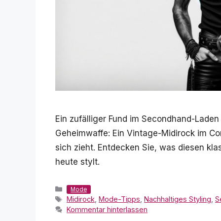
Ein zufälliger Fund im Secondhand-Laden 
Geheimwaffe: Ein Vintage-Midirock im Coro
sich zieht. Entdecken Sie, was diesen kla
heute stylt.
Kategorien
Mode
Schlagwörter
Midirock
,
Mode-Tipps
,
Nachhaltiges Styling
,
S
Kommentar hinterlassen