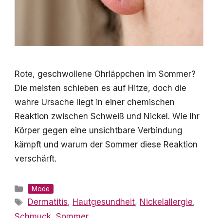
Rote, geschwollene Ohrläppchen im Sommer?
Die meisten schieben es auf Hitze, doch die
wahre Ursache liegt in einer chemischen
Reaktion zwischen Schweiß und Nickel. Wie Ihr
Körper gegen eine unsichtbare Verbindung
kämpft und warum der Sommer diese Reaktion
verschärft.
Kategorien
Mode
Schlagwörter
Dermatitis
,
Hautgesundheit
,
Nickelallergie
,
Schmuck
,
Sommer