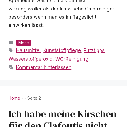
Apotheke erweist sich als deutlich
wirkungsvoller als der klassische Chlorreiniger –
besonders wenn man es im Tageslicht
einwirken lässt.
Kategorien
Mode
Schlagwörter
Hausmittel
,
Kunststoffpflege
,
Putztipps
,
Wasserstoffperoxid
,
WC-Reinigung
Kommentar hinterlassen
Home
-
-
Seite 2
Ich habe meine Kirschen
für den Clafoutis nicht