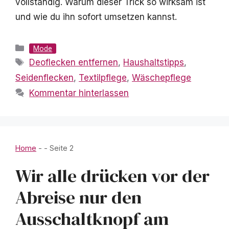
vollständig. Warum dieser Trick so wirksam ist
und wie du ihn sofort umsetzen kannst.
Kategorien
Mode
Schlagwörter
Deoflecken entfernen
,
Haushaltstipps
,
Seidenflecken
,
Textilpflege
,
Wäschepflege
Kommentar hinterlassen
Home
-
-
Seite 2
Wir alle drücken vor der
Abreise nur den
Ausschaltknopf am