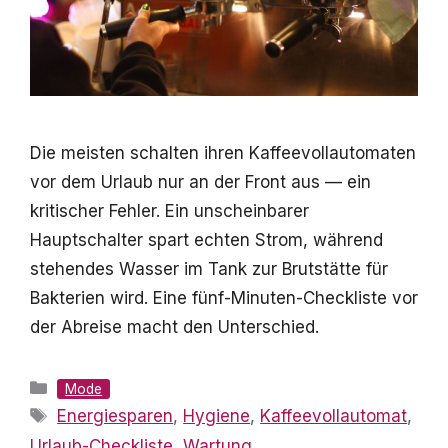
Die meisten schalten ihren Kaffeevollautomaten
vor dem Urlaub nur an der Front aus — ein
kritischer Fehler. Ein unscheinbarer
Hauptschalter spart echten Strom, während
stehendes Wasser im Tank zur Brutstätte für
Bakterien wird. Eine fünf-Minuten-Checkliste vor
der Abreise macht den Unterschied.
Kategorien
Mode
Schlagwörter
Energiesparen
,
Hygiene
,
Kaffeevollautomat
,
Urlaub-Checkliste
,
Wartung