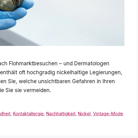
 nach Flohmarktbesuchen – und Dermatologen
thält oft hochgradig nickelhaltige Legierungen,
ken Sie, welche unsichtbaren Gefahren in Ihren
e Sie sie vermeiden.
dheit
,
Kontaktallergie
,
Nachhaltigkeit
,
Nickel
,
Vintage-Mode