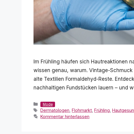
Im Frühling häufen sich Hautreaktionen
wissen genau, warum. Vintage-Schmuck en
alte Textilien Formaldehyd-Reste. Entdec
nachhaltigen Fundstücken lauern – und wi
Kategorien
Mode
Schlagwörter
Dermatologen
,
Flohmarkt
,
Frühling
,
Hautgesun
Kommentar hinterlassen