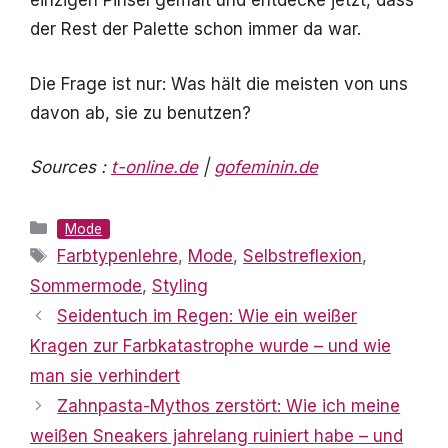
einzigen Pinsel gemalt und entdecke jetzt, dass
der Rest der Palette schon immer da war.
Die Frage ist nur: Was hält die meisten von uns
davon ab, sie zu benutzen?
Sources :
t-online.de
|
gofeminin.de
Kategorien
Mode
Schlagwörter
Farbtypenlehre
,
Mode
,
Selbstreflexion
,
Sommermode
,
Styling
Seidentuch im Regen: Wie ein weißer
Kragen zur Farbkatastrophe wurde – und wie
man sie verhindert
Zahnpasta-Mythos zerstört: Wie ich meine
weißen Sneakers jahrelang ruiniert habe – und