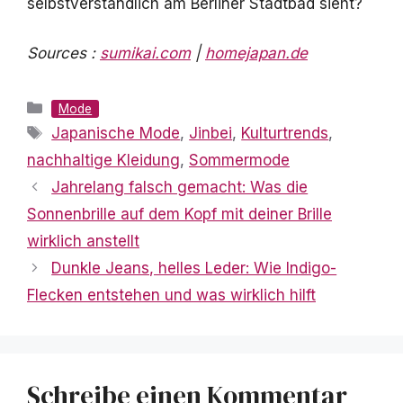
selbstverständlich am Berliner Stadtbad sieht?
Sources :
sumikai.com
|
homejapan.de
Kategorien
Mode
Schlagwörter
Japanische Mode
,
Jinbei
,
Kulturtrends
,
nachhaltige Kleidung
,
Sommermode
Jahrelang falsch gemacht: Was die
Sonnenbrille auf dem Kopf mit deiner Brille
wirklich anstellt
Dunkle Jeans, helles Leder: Wie Indigo-
Flecken entstehen und was wirklich hilft
Schreibe einen Kommentar