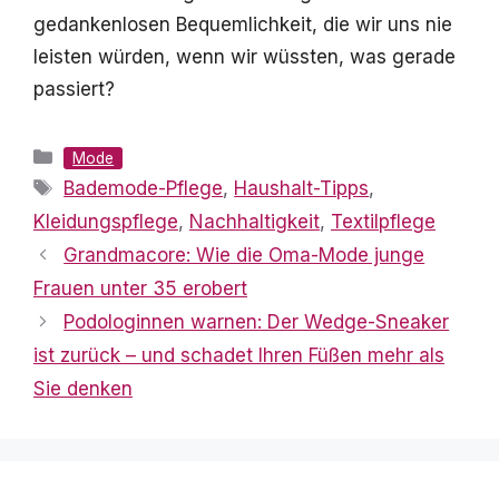
gedankenlosen Bequemlichkeit, die wir uns nie
leisten würden, wenn wir wüssten, was gerade
passiert?
Kategorien
Mode
Schlagwörter
Bademode-Pflege
,
Haushalt-Tipps
,
Kleidungspflege
,
Nachhaltigkeit
,
Textilpflege
Grandmacore: Wie die Oma-Mode junge
Frauen unter 35 erobert
Podologinnen warnen: Der Wedge-Sneaker
ist zurück – und schadet Ihren Füßen mehr als
Sie denken