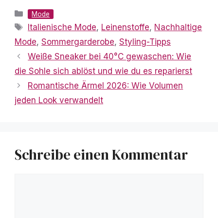
Kategorien
Mode
Schlagwörter
Italienische Mode
,
Leinenstoffe
,
Nachhaltige
Mode
,
Sommergarderobe
,
Styling-Tipps
Weiße Sneaker bei 40°C gewaschen: Wie
die Sohle sich ablöst und wie du es reparierst
Romantische Ärmel 2026: Wie Volumen
jeden Look verwandelt
Schreibe einen Kommentar
Kommentar