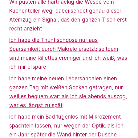
Wir pusten alle hartnäckig die Wespe vom
Kuchenteller weg, dabei sendet genau dieser
Atemzug ein Signal, das den ganzen Tisch erst
recht anzieht
Ich habe die Thunfischdose nur aus
Sparsamkeit durch Makrele ersetzt: seitdem
sind meine Rillettes cremiger und ich weiß, was
ich mir erspare
Ich habe meine neuen Ledersandalen einen
ganzen Tag mit weißen Socken getragen, nur
weil es bequem war: als ich sie abends auszog,
war es längst zu spät
Ich habe mein Bad fugenlos mit Mikrozement
spachteln lassen, nur wegen der Optik: als ich
ein Jahr später die Wand hinter der Dusche