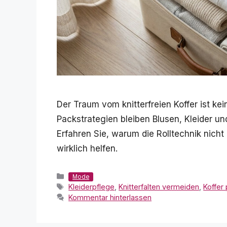
Der Traum vom knitterfreien Koffer ist ke
Packstrategien bleiben Blusen, Kleider u
Erfahren Sie, warum die Rolltechnik nich
wirklich helfen.
Kategorien
Mode
Schlagwörter
Kleiderpflege
,
Knitterfalten vermeiden
,
Koffer
Kommentar hinterlassen