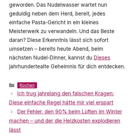
geworden. Das Nudelwasser wartet nun
geduldig neben dem Herd, bereit, jedes
einfache Pasta-Gericht in ein kleines
Meisterwerk zu verwandeln. Und das Beste
daran? Diese Erkenntnis lässt sich sofort
umsetzen – bereits heute Abend, beim
nächsten Nudel-Dinner, kannst du
Dieses
jahrhundertealte Geheimnis für dich entdecken.
Kategorien
Kochen
Ich trug jahrelang den falschen Kragen:
Diese einfache Regel hätte mir viel erspart
Der Fehler, den 90% beim Lüften im Winter
machen – und der die Heizkosten explodieren
lässt