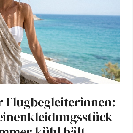
 Flugbegleiterinnen:
Leinenkleidungsstück
ommer kühl hält