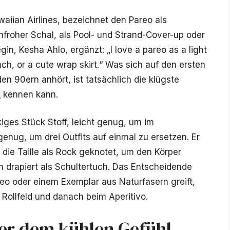
aiian Airlines, bezeichnet den Pareo als
nfroher Schal, als Pool- und Strand-Cover-up oder
gin, Kesha Ahlo, ergänzt: „I love a pareo as a light
ch, or a cute wrap skirt.“ Was sich auf den ersten
n 90ern anhört, ist tatsächlich die klügste
k
kennen kann.
kiges Stück Stoff, leicht genug, um im
enug, um drei Outfits auf einmal zu ersetzen. Er
m die Taille als Rock geknotet, um den Körper
rn drapiert als Schultertuch. Das Entscheidende
reo oder einem Exemplar aus Naturfasern greift,
Rollfeld und danach beim Aperitivo.
ter dem kühlen Gefühl